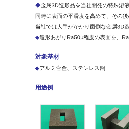
◆
金属3D造形品を当社開発の特殊溶
同時に表面の平滑度を高めて、その後
当社では人手がかかり面倒な金属3D
◆
造形あがりRa50μ程度の表面を、R
対象基材
◆
アルミ合金、ステンレス鋼
用途例